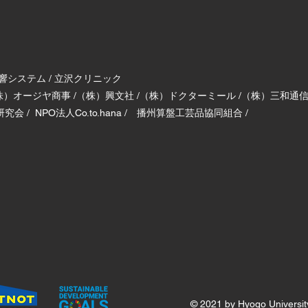
響システム / 立沢クリニック
株）オージヤ商事 /（株）興文社 /（株）ドクターミール /（株）三和
/ NPO法人Co.to.hana / 播州算盤工芸品協同組合 /
© 2021 by Hyogo Universit