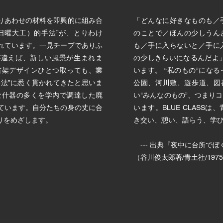
りあわせの材料を即興的に組み合
「どんなに好きなものも／
日曜大工）的手法”が、とりわけ
のことで／ほんの少しうん
されています。一見チープでありふ
も／手に入らないと／手に
が違えば、新しい風景が生まれま
の少しきらいになるんだよ
書架デザインひとつ取っても、業
います。 “私のもの”にな
手法”に悉く貫かれてきたと思いま
公園、河川敷、遊歩道、図
必要な什器の多くを学内で調達した廃
い"みんなのもの”、つまり
ています。自分たちの身の丈に合
います。BLUE CLASS
りをめざします。
き交い、憩い、語らう、学
​ --- 出典『夜中に台所
（谷川俊太郎著/青土社/197