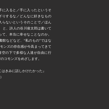
手に入ると／手に入ったというそ
ざりするな／どんなに好きなもの
入らないというそのことで／ほん
」 と、詩人の谷川俊太郎は書いて
るって、本当に幸せなことなのか。
書館などなど、“私のもの”ではな
コモンズの存在感が今高まってきて
は、青空の下で多様な人達が自由に行
びのコモンズをめざします。
でぼくはきみに話しかけたかった』
5）