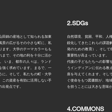
2.SDGs
山田錦の産地として知られる加東
自然環境、貧困、平和、人権
風景の広がるその小さな町に、私
鋭化してきたこれらの課題解
ります。大学のテーマカラーもも
発のための教育）、そしてS
れまで、その地の利を十分に活か
重要性が高まっています。 
。 いま、都市の人々は、ランド
代後の子どもたちへの影響
を強く求めています。まるで、一
うインディアンに伝わる教
うに。そして、私たちの町・大学
座を与えてくれます。そし
。この資産を有効に活用しない手
ぐ使命をもつ図書館が、地域
Sの出発点です。
を担うことには大きな意味
4.COMMONS