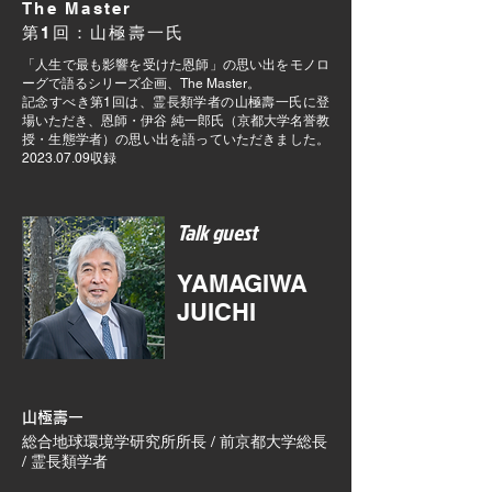
The Master ​
第1回：山極壽一氏
「人生で最も影響を受けた恩師」の思い出をモノロ
ーグで語るシリーズ企画、The Master。
記念すべき第1回は、霊長類学者の山極壽一氏
に登
場いただき、恩師・伊谷 純一郎氏（京都大学名誉教
授・生態学者）の思い出を語っていただきました。
2023.07.09
収録
Talk guest
YAMAGIWA
JUICHI
山極
壽一
総合地球環境学研究所所長 / 前京都大学総長
/ 霊長類学者