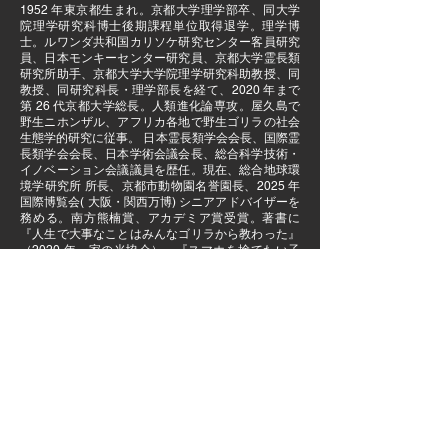
1952 年東京都生まれ。京都大学理学部卒、同大学
院理学研究科博士後期課程単位取得退学。理学博
士。ルワンダ共和国カリソケ研究センター客員研究
員、日本モンキーセンター研究員、京都大学霊長類
研究所助手、京都大学大学院理学研究科助教授、同
教授、同研究科長・理学部長を経て、2020 年まで
第 26 代京都大学総長。人類進化論専攻。屋久島で
野生ニホンザル、アフリカ各地で野生ゴリラの社会
生態学的研究に従事。 日本霊長類学会会長、国際霊
長類学会会長、日本学術会議会長、総合科学技術・
イノベーション会議議員を歴任。現在、総合地球環
境学研究所 所長、京都市動物園名誉園長、2025 年
国際博覧会( 大阪・関西万博) シニアアドバイザーを
務める。南方熊楠賞、アカデミア賞受賞。著書に
『人生で大事なことはみんなゴリラから教わった』
（2020 年、家の光協会）、『スマホを捨てたい子
どもたち―野生に学ぶ「未知の時代」の生き方』
（2020 年、ポプラ新書）、『京大というジャング
ルでゴリラ学者が考えたこと』（2021 年、朝日新
書）、『猿声人語』（2022 年、青土社）など多
数。
Back to Top